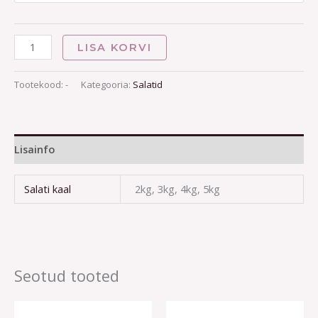
LISA KORVI
Tootekood:
-
Kategooria:
Salatid
Lisainfo
Salati kaal
2kg, 3kg, 4kg, 5kg
Seotud tooted
Price
Price
This
This
range:
range: