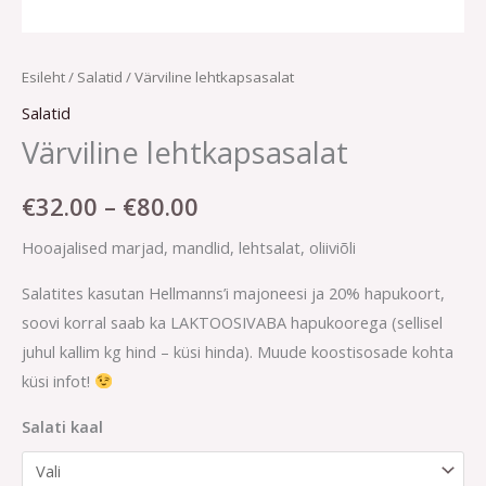
Esileht
/
Salatid
/ Värviline lehtkapsasalat
Salatid
Värviline lehtkapsasalat
€
32.00
–
€
80.00
Hooajalised marjad, mandlid, lehtsalat, oliiviõli
Salatites kasutan Hellmanns’i majoneesi ja 20% hapukoort,
soovi korral saab ka LAKTOOSIVABA hapukoorega (sellisel
juhul kallim kg hind – küsi hinda). Muude koostisosade kohta
küsi infot!
Salati kaal