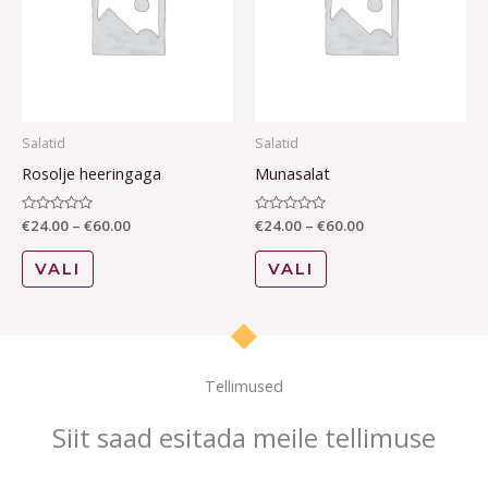
multiple
multiple
variants.
variants.
The
The
options
options
may
may
Salatid
Salatid
be
be
Rosolje heeringaga
Munasalat
chosen
chosen
on
on
Hinnanguga
€
24.00
–
€
60.00
Hinnanguga
€
24.00
–
€
60.00
0
0
the
the
/
/
5
5
VALI
VALI
product
product
page
page
Tellimused
Siit saad esitada meile tellimuse