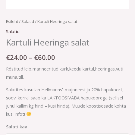
Esileht
/
Salatid
/ Kartuli Heeringa salat
Salatid
Kartuli Heeringa salat
€
24.00
–
€
60.00
Röstitud leib,marineeritud kurk,keedu kartul,heeringas,vuti
muna,till.
Salatites kasutan Hellmanns’i majoneesi ja 20% hapukoort,
soovi korral saab ka LAKTOOSIVABA hapukoorega (sellisel
juhul kallim kg hind – küsi hinda). Muude koostisosade kohta
küsi infot!
Salati kaal