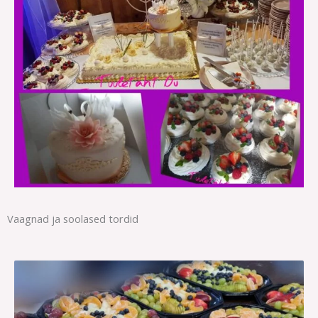
Vaagnad ja soolased tordid