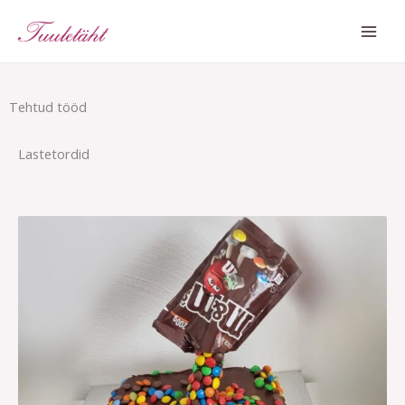
Skip
MAI
to
ME
content
Tehtud tööd
Lastetordid