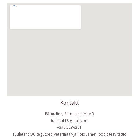
Kontakt
Pärnu linn, Pärnu linn, Mäe 3
tuuletaht@gmail.com
+372 5236261
Tuuletäht OÜ tegutseb Veterinaar-ja Toiduameti poolt teavitatud