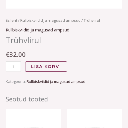
Esileht
/
Rullbiskviidid ja magusad ampsud
/ Trühvlirul
Rullbiskviidid ja magusad ampsud
Trühvlirul
€
32.00
LISA KORVI
Kategooria:
Rullbiskviidid ja magusad ampsud
Seotud tooted