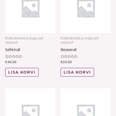
Rullbiskviidid ja magusad
Rullbiskviidid ja magusad
ampsud
ampsud
Sefiirirull
Beseerull
Hinnanguga
€
40.00
Hinnanguga
€
30.00
0
0
/
/
5
5
LISA KORVI
LISA KORVI
Price
This
range:
product
€27.00
through
has
€108.00
multiple