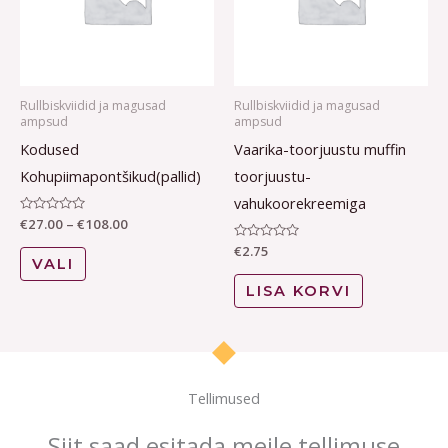
variants.
The
options
may
Rullbiskviidid ja magusad
Rullbiskviidid ja magusad
be
ampsud
ampsud
chosen
Kodused
Vaarika-toorjuustu muffin
on
Kohupiimapontšikud(pallid)
toorjuustu-
the
vahukoorekreemiga
Hinnanguga
€
27.00
–
€
108.00
product
0
/
Hinnanguga
€
2.75
page
5
0
VALI
/
5
LISA KORVI
Tellimused
Siit saad esitada meile tellimuse