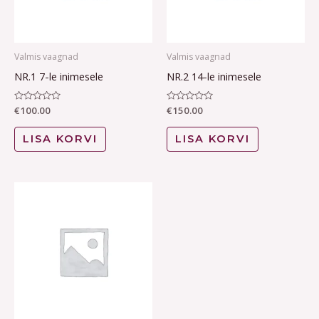
Valmis vaagnad
Valmis vaagnad
NR.1 7-le inimesele
NR.2 14-le inimesele
Hinnanguga
€
100.00
Hinnanguga
€
150.00
0
0
/
/
5
5
LISA KORVI
LISA KORVI