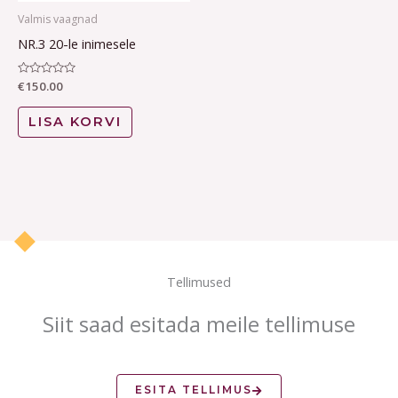
Valmis vaagnad
NR.3 20-le inimesele
Hinnanguga
€
150.00
0
/
5
LISA KORVI
Tellimused
Siit saad esitada meile tellimuse
ESITA TELLIMUS