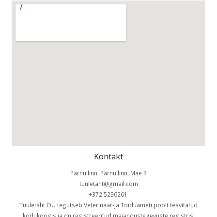
Kontakt
Pärnu linn, Pärnu linn, Mäe 3
tuuletaht@gmail.com
+372 5236261
Tuuletäht OÜ tegutseb Veterinaar-ja Toiduameti poolt teavitatud
koduköögis ja on registreeritud majandustegevuste registris: