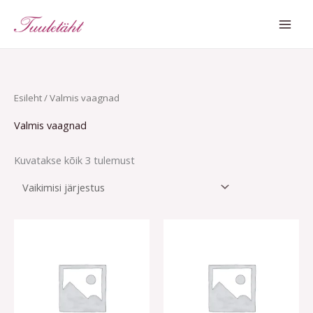
Skip
MAI
to
ME
content
Esileht
/ Valmis vaagnad
Valmis vaagnad
Kuvatakse kõik 3 tulemust