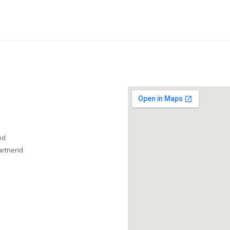
öd
rtnerid