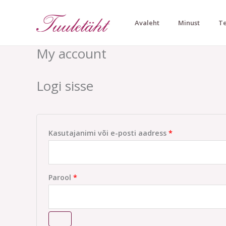
Skip
to
Avaleht
Minust
Te
content
My account
Nõutud
Nõutud
Logi sisse
Kasutajanimi või e-posti aadress
*
Parool
*