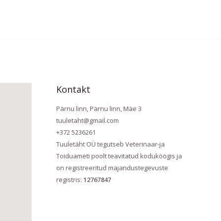
Kontakt
Pärnu linn, Pärnu linn, Mäe 3
tuuletaht@gmail.com
+372 5236261
Tuuletäht OÜ tegutseb Veterinaar-ja
Toiduameti poolt teavitatud koduköögis ja
on registreeritud majandustegevuste
registris:
12767847