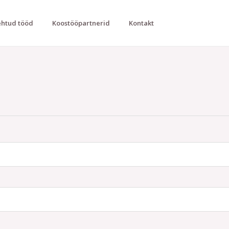
htud tööd
Koostööpartnerid
Kontakt